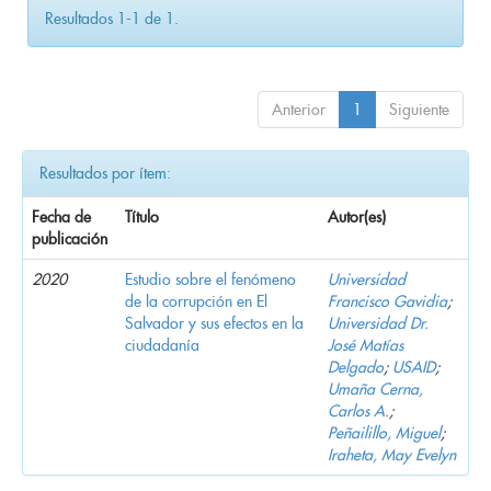
Resultados 1-1 de 1.
Anterior
1
Siguiente
Resultados por ítem:
Fecha de
Título
Autor(es)
publicación
2020
Estudio sobre el fenómeno
Universidad
de la corrupción en El
Francisco Gavidia
;
Salvador y sus efectos en la
Universidad Dr.
ciudadanía
José Matías
Delgado
;
USAID
;
Umaña Cerna,
Carlos A.
;
Peñailillo, Miguel
;
Iraheta, May Evelyn