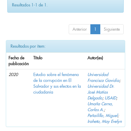
Resultados 1-1 de 1.
Anterior
1
Siguiente
Resultados por ítem:
Fecha de
Título
Autor(es)
publicación
2020
Estudio sobre el fenómeno
Universidad
de la corrupción en El
Francisco Gavidia
;
Salvador y sus efectos en la
Universidad Dr.
ciudadanía
José Matías
Delgado
;
USAID
;
Umaña Cerna,
Carlos A.
;
Peñailillo, Miguel
;
Iraheta, May Evelyn