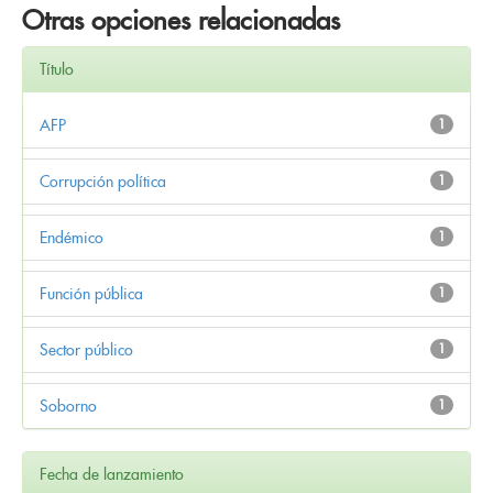
Otras opciones relacionadas
Título
AFP
1
Corrupción política
1
Endémico
1
Función pública
1
Sector público
1
Soborno
1
Fecha de lanzamiento