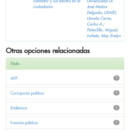
Salvador y sus efectos en la
Universidad Dr.
ciudadanía
José Matías
Delgado
;
USAID
;
Umaña Cerna,
Carlos A.
;
Peñailillo, Miguel
;
Iraheta, May Evelyn
Otras opciones relacionadas
Título
AFP
1
Corrupción política
1
Endémico
1
Función pública
1