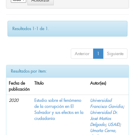
Resultados 1-1 de 1.
Anterior
1
Siguiente
Resultados por ítem:
Fecha de
Título
Autor(es)
publicación
2020
Estudio sobre el fenómeno
Universidad
de la corrupción en El
Francisco Gavidia
;
Salvador y sus efectos en la
Universidad Dr.
ciudadanía
José Matías
Delgado
;
USAID
;
Umaña Cerna,