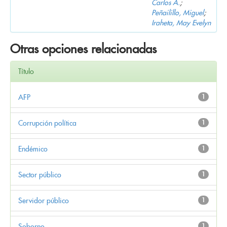
Carlos A.
;
Peñailillo, Miguel
;
Iraheta, May Evelyn
Otras opciones relacionadas
Título
AFP
1
Corrupción política
1
Endémico
1
Sector público
1
Servidor público
1
Soborno
1