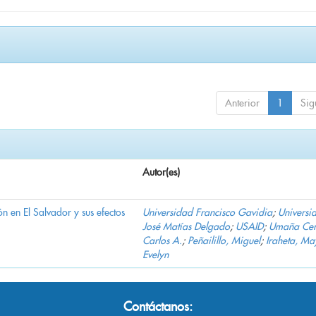
Anterior
1
Sig
Autor(es)
n en El Salvador y sus efectos
Universidad Francisco Gavidia
;
Universi
José Matías Delgado
;
USAID
;
Umaña Cer
Carlos A.
;
Peñailillo, Miguel
;
Iraheta, Ma
Evelyn
Contáctanos: