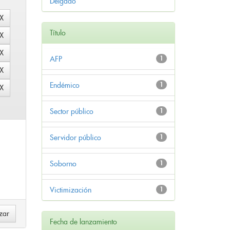
Delgado
Título
AFP
1
Endémico
1
Sector público
1
Servidor público
1
Soborno
1
Victimización
1
Fecha de lanzamiento