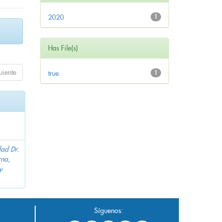
2020
1
Has File(s)
uiente
true
1
dad Dr.
na,
y
Síguenos: