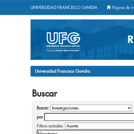
UNIVERSIDAD FRANCISCO GAVIDIA
Página de in
Skip
navigation
Universidad Francisco Gavidia
Buscar
Buscar:
por
Filtros actuales: