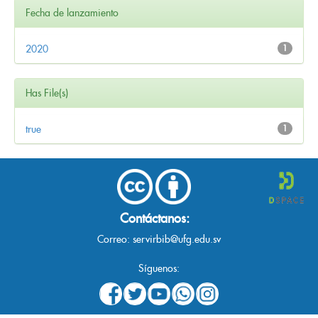
Fecha de lanzamiento
2020
1
Has File(s)
true
1
Contáctanos:
Correo:
servirbib@ufg.edu.sv
Síguenos: