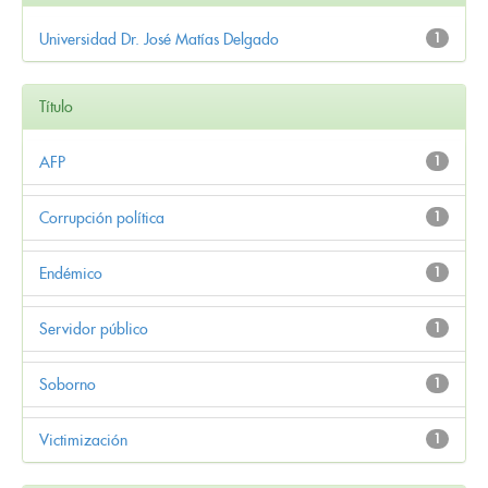
Universidad Dr. José Matías Delgado
1
Título
AFP
1
Corrupción política
1
Endémico
1
Servidor público
1
Soborno
1
Victimización
1