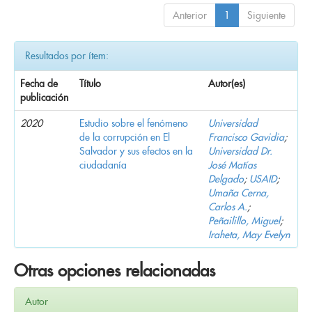
Anterior
1
Siguiente
Resultados por ítem:
Fecha de
Título
Autor(es)
publicación
2020
Estudio sobre el fenómeno
Universidad
de la corrupción en El
Francisco Gavidia
;
Salvador y sus efectos en la
Universidad Dr.
ciudadanía
José Matías
Delgado
;
USAID
;
Umaña Cerna,
Carlos A.
;
Peñailillo, Miguel
;
Iraheta, May Evelyn
Otras opciones relacionadas
Autor