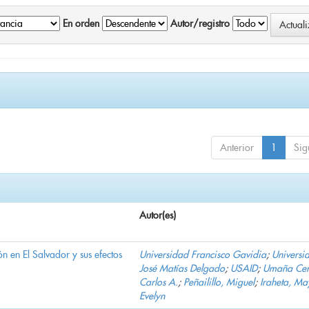
En orden
Autor/registro
Anterior
1
Sig
Autor(es)
n en El Salvador y sus efectos
Universidad Francisco Gavidia
;
Universi
José Matías Delgado
;
USAID
;
Umaña Cer
Carlos A.
;
Peñailillo, Miguel
;
Iraheta, Ma
Evelyn