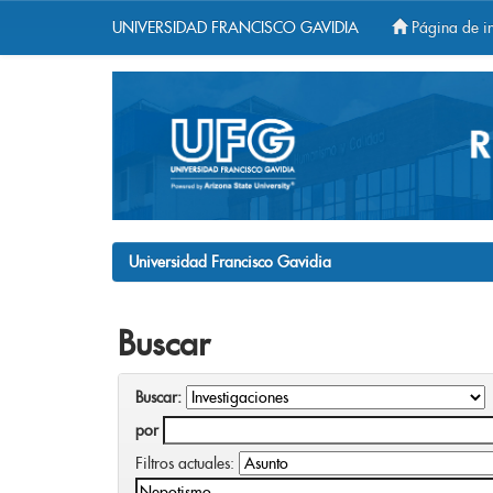
UNIVERSIDAD FRANCISCO GAVIDIA
Página de in
Skip
navigation
Universidad Francisco Gavidia
Buscar
Buscar:
por
Filtros actuales: