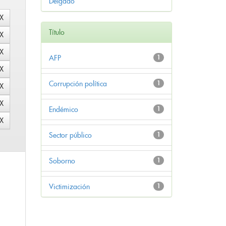
Delgado
Título
AFP
1
Corrupción política
1
Endémico
1
Sector público
1
Soborno
1
Victimización
1