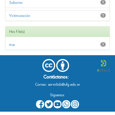
Soborno
1
Victimización
1
Has File(s)
true
1
Contáctanos:
Correo:
servirbib@ufg.edu.sv
Síguenos: