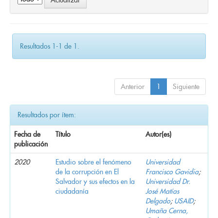
Resultados 1-1 de 1.
Anterior
1
Siguiente
Resultados por ítem:
Fecha de
Título
Autor(es)
publicación
2020
Estudio sobre el fenómeno
Universidad
de la corrupción en El
Francisco Gavidia
;
Salvador y sus efectos en la
Universidad Dr.
ciudadanía
José Matías
Delgado
;
USAID
;
Umaña Cerna,