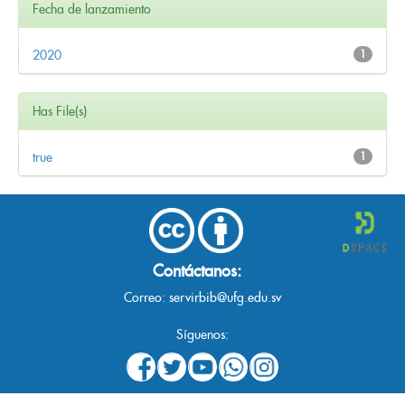
Fecha de lanzamiento
2020
1
Has File(s)
true
1
Contáctanos:
Correo:
servirbib@ufg.edu.sv
Síguenos: