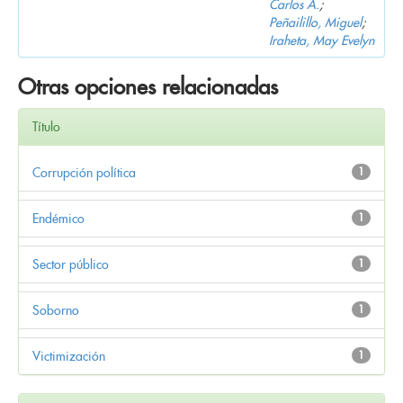
Carlos A.
;
Peñailillo, Miguel
;
Iraheta, May Evelyn
Otras opciones relacionadas
Título
Corrupción política
1
Endémico
1
Sector público
1
Soborno
1
Victimización
1