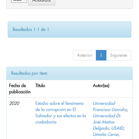
Resultados 1-1 de 1.
Anterior
1
Siguiente
Resultados por ítem:
Fecha de
Título
Autor(es)
publicación
2020
Estudio sobre el fenómeno
Universidad
de la corrupción en El
Francisco Gavidia
;
Salvador y sus efectos en la
Universidad Dr.
ciudadanía
José Matías
Delgado
;
USAID
;
Umaña Cerna,