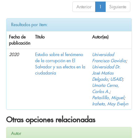
Anterior
1
Siguiente
Resultados por ítem:
Fecha de
Título
Autor(es)
publicación
2020
Estudio sobre el fenómeno
Universidad
de la corrupción en El
Francisco Gavidia
;
Salvador y sus efectos en la
Universidad Dr.
ciudadanía
José Matías
Delgado
;
USAID
;
Umaña Cerna,
Carlos A.
;
Peñailillo, Miguel
;
Iraheta, May Evelyn
Otras opciones relacionadas
Autor