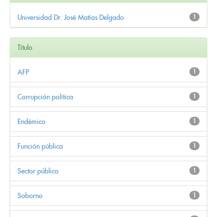
Universidad Dr. José Matías Delgado
1
Título
AFP
1
Corrupción política
1
Endémico
1
Función pública
1
Sector público
1
Soborno
1