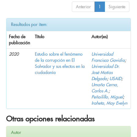
Anterior
1
Siguiente
Resultados por ítem:
Fecha de
Título
Autor(es)
publicación
2020
Estudio sobre el fenómeno
Universidad
de la corrupción en El
Francisco Gavidia
;
Salvador y sus efectos en la
Universidad Dr.
ciudadanía
José Matías
Delgado
;
USAID
;
Umaña Cerna,
Carlos A.
;
Peñailillo, Miguel
;
Iraheta, May Evelyn
Otras opciones relacionadas
Autor