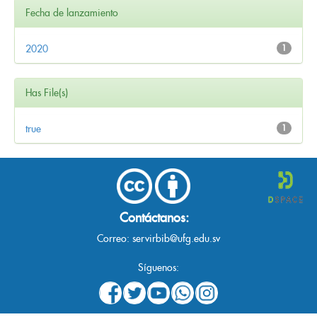
Fecha de lanzamiento
2020
1
Has File(s)
true
1
Contáctanos:
Correo:
servirbib@ufg.edu.sv
Síguenos: