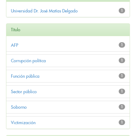
Universidad Dr. José Matías Delgado
1
Título
AFP
1
Corrupción política
1
Función pública
1
Sector público
1
Soborno
1
Victimización
1