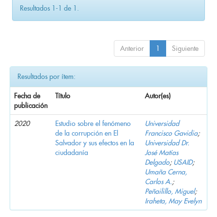
Resultados 1-1 de 1.
Anterior
1
Siguiente
Resultados por ítem:
Fecha de
Título
Autor(es)
publicación
2020
Estudio sobre el fenómeno
Universidad
de la corrupción en El
Francisco Gavidia
;
Salvador y sus efectos en la
Universidad Dr.
ciudadanía
José Matías
Delgado
;
USAID
;
Umaña Cerna,
Carlos A.
;
Peñailillo, Miguel
;
Iraheta, May Evelyn