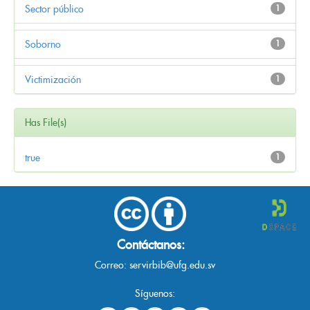
Sector público
1
Soborno
1
Victimización
1
Has File(s)
true
1
Contáctanos:
Correo:
servirbib@ufg.edu.sv
Síguenos: