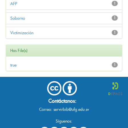
AFP
1
Soborno
1
Victimización
1
Has File(s)
true
1
Contáctanos:
Correo:
servirbib@ufg.edu.sv
Síguenos: