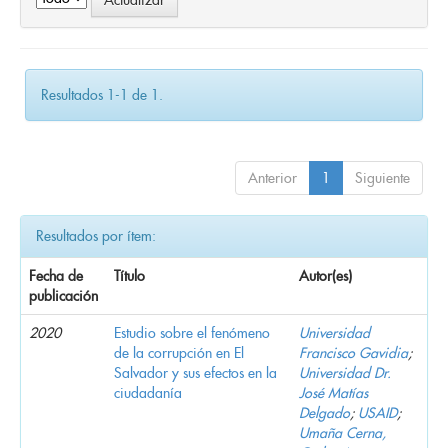
Resultados 1-1 de 1.
Anterior
1
Siguiente
Resultados por ítem:
Fecha de
Título
Autor(es)
publicación
2020
Estudio sobre el fenómeno
Universidad
de la corrupción en El
Francisco Gavidia
;
Salvador y sus efectos en la
Universidad Dr.
ciudadanía
José Matías
Delgado
;
USAID
;
Umaña Cerna,