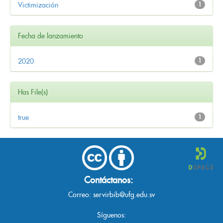
Victimización
1
Fecha de lanzamiento
2020
1
Has File(s)
true
1
Contáctanos:
Correo:
servirbib@ufg.edu.sv
Síguenos: