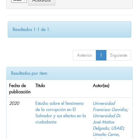
Resultados 1-1 de 1.
Anterior
1
Siguiente
Resultados por ítem:
Fecha de
Título
Autor(es)
publicación
2020
Estudio sobre el fenómeno
Universidad
de la corrupción en El
Francisco Gavidia
;
Salvador y sus efectos en la
Universidad Dr.
ciudadanía
José Matías
Delgado
;
USAID
;
Umaña Cerna,