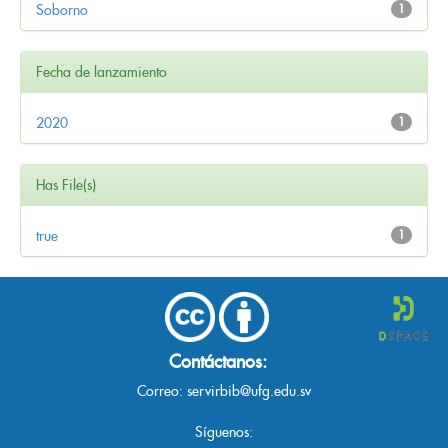
Soborno
1
Fecha de lanzamiento
2020
1
Has File(s)
true
1
Contáctanos:
Correo:
servirbib@ufg.edu.sv
Síguenos: