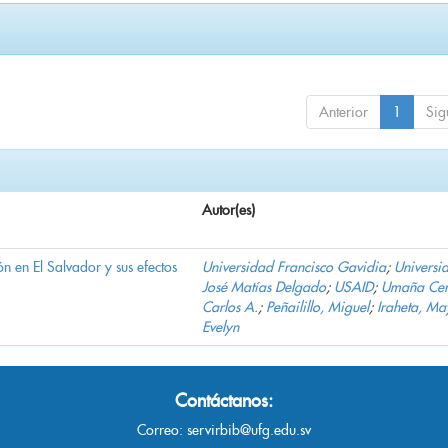
Anterior
1
Sig
Autor(es)
n en El Salvador y sus efectos
Universidad Francisco Gavidia
;
Universi
José Matías Delgado
;
USAID
;
Umaña Cer
Carlos A.
;
Peñailillo, Miguel
;
Iraheta, Ma
Evelyn
Contáctanos:
Correo:
servirbib@ufg.edu.sv