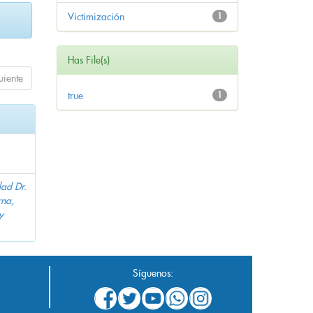
Victimización
1
Has File(s)
uiente
true
1
dad Dr.
na,
y
Síguenos: