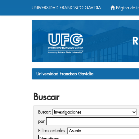
UNIVERSIDAD FRANCISCO GAVIDIA
Página de in
Skip
navigation
Universidad Francisco Gavidia
Buscar
Buscar:
por
Filtros actuales: