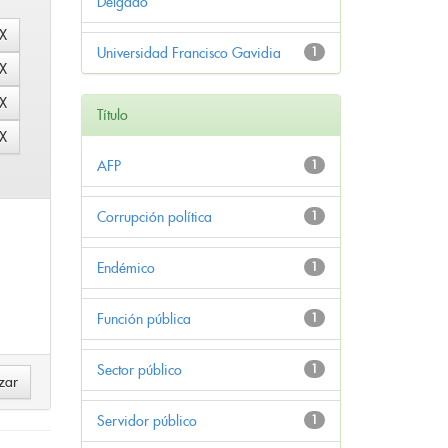
Delgado
Universidad Francisco Gavidia
1
Título
AFP
1
Corrupción política
1
Endémico
1
Función pública
1
Sector público
1
Servidor público
1