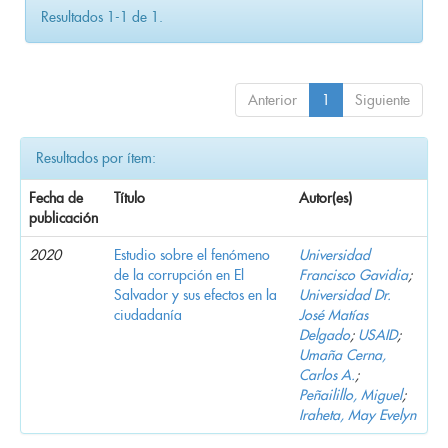
Resultados 1-1 de 1.
Anterior
1
Siguiente
Resultados por ítem:
Fecha de
Título
Autor(es)
publicación
2020
Estudio sobre el fenómeno
Universidad
de la corrupción en El
Francisco Gavidia
;
Salvador y sus efectos en la
Universidad Dr.
ciudadanía
José Matías
Delgado
;
USAID
;
Umaña Cerna,
Carlos A.
;
Peñailillo, Miguel
;
Iraheta, May Evelyn