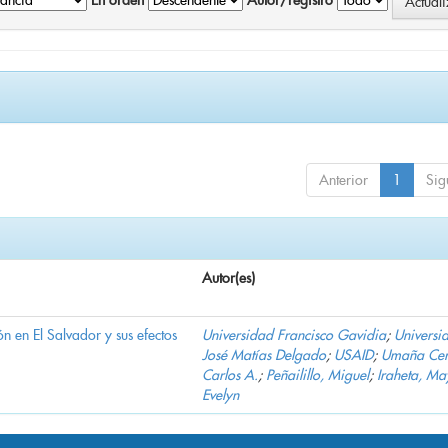
En orden
Autor/registro
Anterior
1
Sig
Autor(es)
n en El Salvador y sus efectos
Universidad Francisco Gavidia
;
Universi
José Matías Delgado
;
USAID
;
Umaña Cer
Carlos A.
;
Peñailillo, Miguel
;
Iraheta, Ma
Evelyn