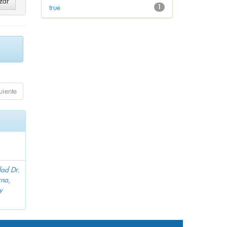
true
1
uiente
dad Dr.
na,
y