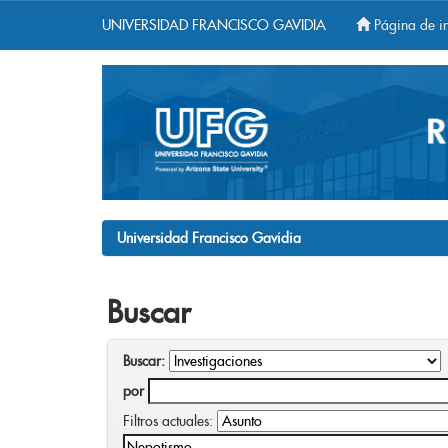
UNIVERSIDAD FRANCISCO GAVIDIA
Página de in
Skip
navigation
Universidad Francisco Gavidia
Buscar
Buscar:
por
Filtros actuales: