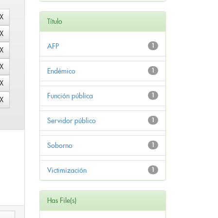
Título
AFP
1
Endémico
1
Función pública
1
Servidor público
1
Soborno
1
Victimización
1
Has File(s)