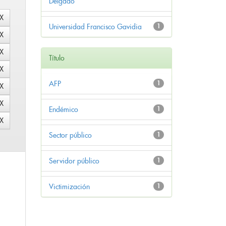
Delgado
Universidad Francisco Gavidia
1
Título
AFP
1
Endémico
1
Sector público
1
Servidor público
1
Victimización
1