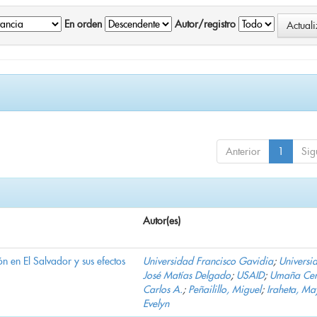
En orden
Autor/registro
Anterior
1
Sig
Autor(es)
n en El Salvador y sus efectos
Universidad Francisco Gavidia
;
Universi
José Matías Delgado
;
USAID
;
Umaña Cer
Carlos A.
;
Peñailillo, Miguel
;
Iraheta, Ma
Evelyn