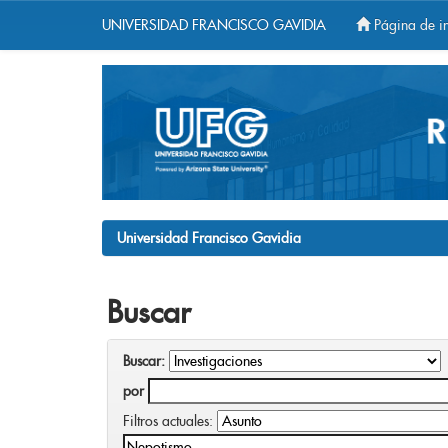
UNIVERSIDAD FRANCISCO GAVIDIA
Página de in
Skip
navigation
Universidad Francisco Gavidia
Buscar
Buscar:
por
Filtros actuales: