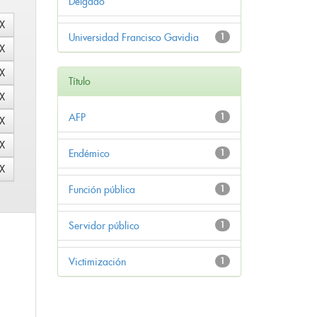
Delgado
Universidad Francisco Gavidia
1
Título
AFP
1
Endémico
1
Función pública
1
Servidor público
1
Victimización
1