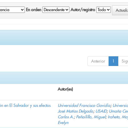
En orden
Autor/registro
Anterior
1
Sig
Autor(es)
n en El Salvador y sus efectos
Universidad Francisco Gavidia
;
Universi
José Matías Delgado
;
USAID
;
Umaña Cer
Carlos A.
;
Peñailillo, Miguel
;
Iraheta, Ma
Evelyn