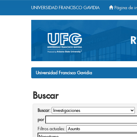
UNIVERSIDAD FRANCISCO GAVIDIA
Página de in
Skip
navigation
Universidad Francisco Gavidia
Buscar
Buscar:
por
Filtros actuales: