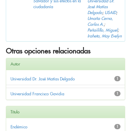
Salvador y sus efectos en la
Universidad Dr.
ciudadanía
José Matías
Delgado
;
USAID
;
Umaña Cerna,
Carlos A.
;
Peñailillo, Miguel
;
Iraheta, May Evelyn
Otras opciones relacionadas
Autor
Universidad Dr. José Matías Delgado
1
Universidad Francisco Gavidia
1
Título
Endémico
1