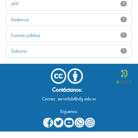
AFP
1
Endémico
1
Función pública
1
Soborno
1
Contáctanos:
Correo:
servirbib@ufg.edu.sv
Síguenos: