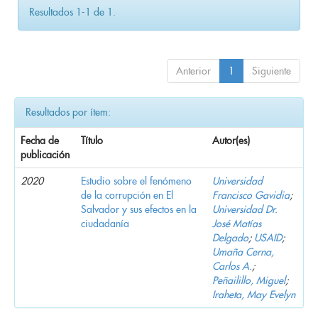
Resultados 1-1 de 1.
Anterior
1
Siguiente
Resultados por ítem:
Fecha de
Título
Autor(es)
publicación
2020
Estudio sobre el fenómeno
Universidad
de la corrupción en El
Francisco Gavidia
;
Salvador y sus efectos en la
Universidad Dr.
ciudadanía
José Matías
Delgado
;
USAID
;
Umaña Cerna,
Carlos A.
;
Peñailillo, Miguel
;
Iraheta, May Evelyn