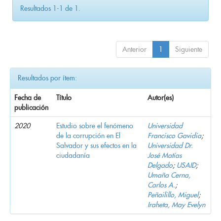
Resultados 1-1 de 1.
Anterior
1
Siguiente
Resultados por ítem:
Fecha de
Título
Autor(es)
publicación
2020
Estudio sobre el fenómeno
Universidad
de la corrupción en El
Francisco Gavidia
;
Salvador y sus efectos en la
Universidad Dr.
ciudadanía
José Matías
Delgado
;
USAID
;
Umaña Cerna,
Carlos A.
;
Peñailillo, Miguel
;
Iraheta, May Evelyn