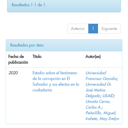
Resultados 1-1 de 1.
Anterior
1
Siguiente
Resultados por ítem:
Fecha de
Título
Autor(es)
publicación
2020
Estudio sobre el fenómeno
Universidad
de la corrupción en El
Francisco Gavidia
;
Salvador y sus efectos en la
Universidad Dr.
ciudadanía
José Matías
Delgado
;
USAID
;
Umaña Cerna,
Carlos A.
;
Peñailillo, Miguel
;
Iraheta, May Evelyn