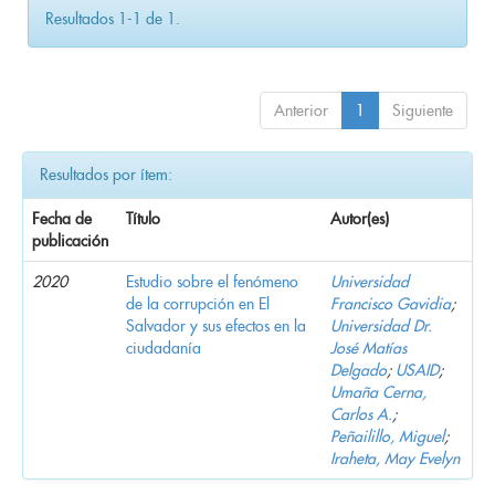
Resultados 1-1 de 1.
Anterior
1
Siguiente
Resultados por ítem:
Fecha de
Título
Autor(es)
publicación
2020
Estudio sobre el fenómeno
Universidad
de la corrupción en El
Francisco Gavidia
;
Salvador y sus efectos en la
Universidad Dr.
ciudadanía
José Matías
Delgado
;
USAID
;
Umaña Cerna,
Carlos A.
;
Peñailillo, Miguel
;
Iraheta, May Evelyn