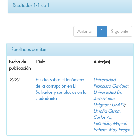
Resultados 1-1 de 1.
Anterior
1
Siguiente
Resultados por ítem:
Fecha de
Título
Autor(es)
publicación
2020
Estudio sobre el fenómeno
Universidad
de la corrupción en El
Francisco Gavidia
;
Salvador y sus efectos en la
Universidad Dr.
ciudadanía
José Matías
Delgado
;
USAID
;
Umaña Cerna,
Carlos A.
;
Peñailillo, Miguel
;
Iraheta, May Evelyn