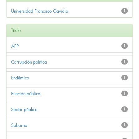
Universidad Francisco Gavidia
1
Título
AFP
1
Corrupción política
1
Endémico
1
Función pública
1
Sector público
1
Soborno
1