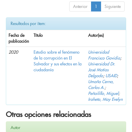
Anterior
1
Siguiente
Resultados por ítem:
Fecha de
Título
Autor(es)
publicación
2020
Estudio sobre el fenómeno
Universidad
de la corrupción en El
Francisco Gavidia
;
Salvador y sus efectos en la
Universidad Dr.
ciudadanía
José Matías
Delgado
;
USAID
;
Umaña Cerna,
Carlos A.
;
Peñailillo, Miguel
;
Iraheta, May Evelyn
Otras opciones relacionadas
Autor