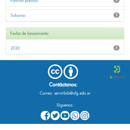
Función pública
1
Soborno
1
Fecha de lanzamiento
2020
1
Contáctanos:
Correo:
servirbib@ufg.edu.sv
Síguenos: