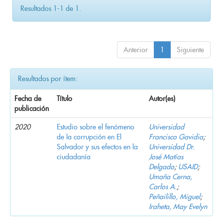
Resultados 1-1 de 1.
Anterior
1
Siguiente
Resultados por ítem:
Fecha de
Título
Autor(es)
publicación
2020
Estudio sobre el fenómeno
Universidad
de la corrupción en El
Francisco Gavidia
;
Salvador y sus efectos en la
Universidad Dr.
ciudadanía
José Matías
Delgado
;
USAID
;
Umaña Cerna,
Carlos A.
;
Peñailillo, Miguel
;
Iraheta, May Evelyn