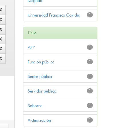
Delgado
Universidad Francisco Gavidia
1
Título
AFP
1
Función pública
1
Sector público
1
Servidor público
1
Soborno
1
Victimización
1