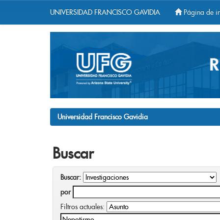
UNIVERSIDAD FRANCISCO GAVIDIA
Página de in
Skip
navigation
Universidad Francisco Gavidia
Buscar
Buscar:
por
Filtros actuales: