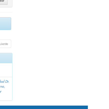
uiente
dad Dr.
na,
y