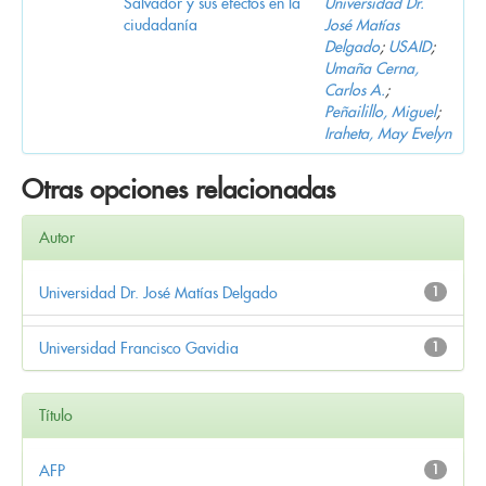
Salvador y sus efectos en la
Universidad Dr.
ciudadanía
José Matías
Delgado
;
USAID
;
Umaña Cerna,
Carlos A.
;
Peñailillo, Miguel
;
Iraheta, May Evelyn
Otras opciones relacionadas
Autor
Universidad Dr. José Matías Delgado
1
Universidad Francisco Gavidia
1
Título
AFP
1