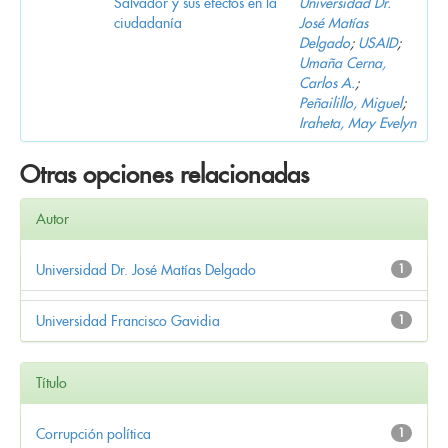
Salvador y sus efectos en la
Universidad Dr.
ciudadanía
José Matías
Delgado
;
USAID
;
Umaña Cerna,
Carlos A.
;
Peñailillo, Miguel
;
Iraheta, May Evelyn
Otras opciones relacionadas
Autor
Universidad Dr. José Matías Delgado
1
Universidad Francisco Gavidia
1
Título
Corrupción política
1