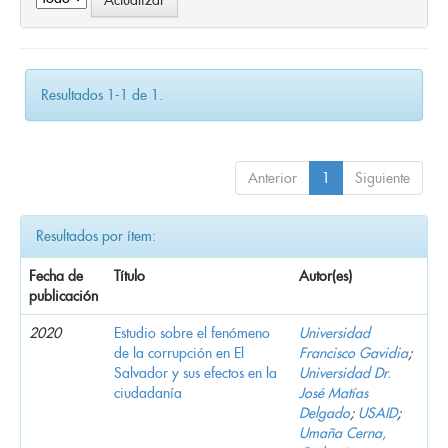
Resultados 1-1 de 1.
Anterior
1
Siguiente
Resultados por ítem:
Fecha de
Título
Autor(es)
publicación
2020
Estudio sobre el fenómeno
Universidad
de la corrupción en El
Francisco Gavidia
;
Salvador y sus efectos en la
Universidad Dr.
ciudadanía
José Matías
Delgado
;
USAID
;
Umaña Cerna,