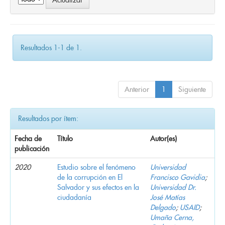
Resultados 1-1 de 1.
Anterior
1
Siguiente
Resultados por ítem:
Fecha de
Título
Autor(es)
publicación
2020
Estudio sobre el fenómeno
Universidad
de la corrupción en El
Francisco Gavidia
;
Salvador y sus efectos en la
Universidad Dr.
ciudadanía
José Matías
Delgado
;
USAID
;
Umaña Cerna,