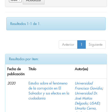
Resultados 1-1 de 1.
Anterior
1
Siguiente
Resultados por ítem:
Fecha de
Título
Autor(es)
publicación
2020
Estudio sobre el fenómeno
Universidad
de la corrupción en El
Francisco Gavidia
;
Salvador y sus efectos en la
Universidad Dr.
ciudadanía
José Matías
Delgado
;
USAID
;
Umaña Cerna,