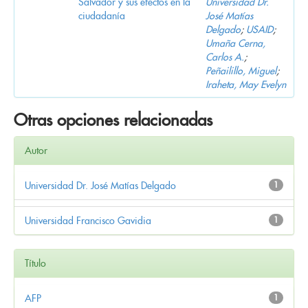
Salvador y sus efectos en la
Universidad Dr.
ciudadanía
José Matías
Delgado
;
USAID
;
Umaña Cerna,
Carlos A.
;
Peñailillo, Miguel
;
Iraheta, May Evelyn
Otras opciones relacionadas
Autor
Universidad Dr. José Matías Delgado
1
Universidad Francisco Gavidia
1
Título
AFP
1