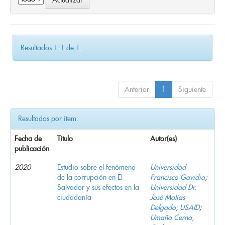
Resultados 1-1 de 1.
Anterior
1
Siguiente
Resultados por ítem:
Fecha de
Título
Autor(es)
publicación
2020
Estudio sobre el fenómeno
Universidad
de la corrupción en El
Francisco Gavidia
;
Salvador y sus efectos en la
Universidad Dr.
ciudadanía
José Matías
Delgado
;
USAID
;
Umaña Cerna,