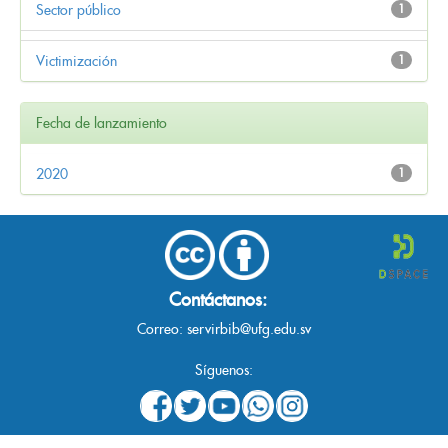
Sector público
1
Victimización
1
Fecha de lanzamiento
2020
1
Contáctanos:
Correo:
servirbib@ufg.edu.sv
Síguenos: