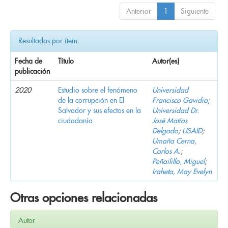
Anterior
1
Siguiente
Resultados por ítem:
Fecha de
Título
Autor(es)
publicación
2020
Estudio sobre el fenómeno
Universidad
de la corrupción en El
Francisco Gavidia
;
Salvador y sus efectos en la
Universidad Dr.
ciudadanía
José Matías
Delgado
;
USAID
;
Umaña Cerna,
Carlos A.
;
Peñailillo, Miguel
;
Iraheta, May Evelyn
Otras opciones relacionadas
Autor