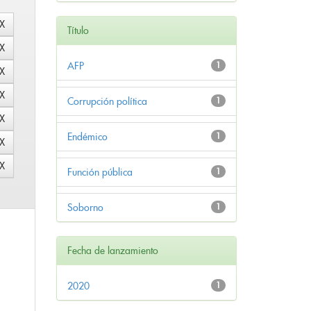
Título
AFP
1
Corrupción política
1
Endémico
1
Función pública
1
Soborno
1
Fecha de lanzamiento
2020
1