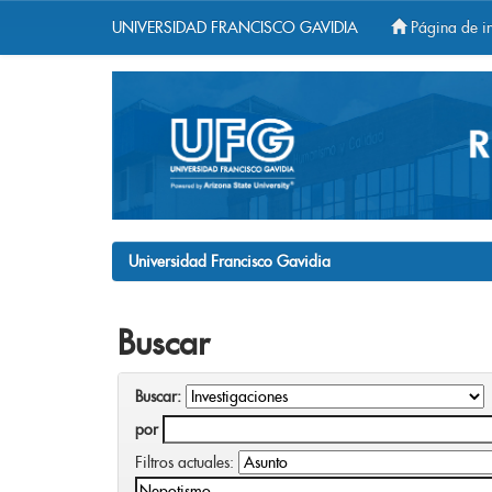
UNIVERSIDAD FRANCISCO GAVIDIA
Página de in
Skip
navigation
Universidad Francisco Gavidia
Buscar
Buscar:
por
Filtros actuales: