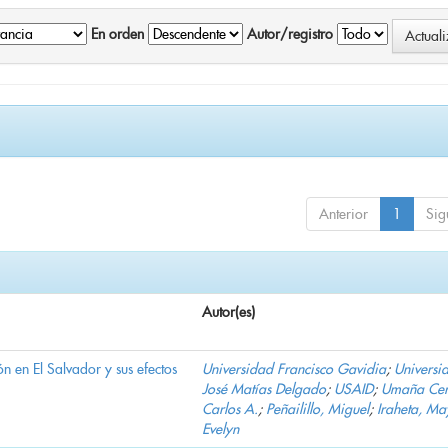
En orden
Autor/registro
Anterior
1
Sig
Autor(es)
n en El Salvador y sus efectos
Universidad Francisco Gavidia
;
Universi
José Matías Delgado
;
USAID
;
Umaña Cer
Carlos A.
;
Peñailillo, Miguel
;
Iraheta, Ma
Evelyn