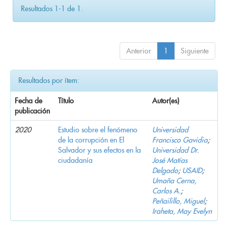
Resultados 1-1 de 1.
Anterior
1
Siguiente
Resultados por ítem:
Fecha de
Título
Autor(es)
publicación
2020
Estudio sobre el fenómeno
Universidad
de la corrupción en El
Francisco Gavidia
;
Salvador y sus efectos en la
Universidad Dr.
ciudadanía
José Matías
Delgado
;
USAID
;
Umaña Cerna,
Carlos A.
;
Peñailillo, Miguel
;
Iraheta, May Evelyn