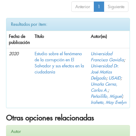
Anterior
1
Siguiente
Resultados por ítem:
Fecha de
Título
Autor(es)
publicación
2020
Estudio sobre el fenómeno
Universidad
de la corrupción en El
Francisco Gavidia
;
Salvador y sus efectos en la
Universidad Dr.
ciudadanía
José Matías
Delgado
;
USAID
;
Umaña Cerna,
Carlos A.
;
Peñailillo, Miguel
;
Iraheta, May Evelyn
Otras opciones relacionadas
Autor