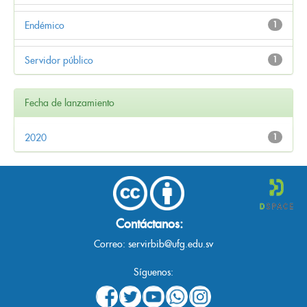
Endémico
1
Servidor público
1
Fecha de lanzamiento
2020
1
Contáctanos:
Correo:
servirbib@ufg.edu.sv
Síguenos: