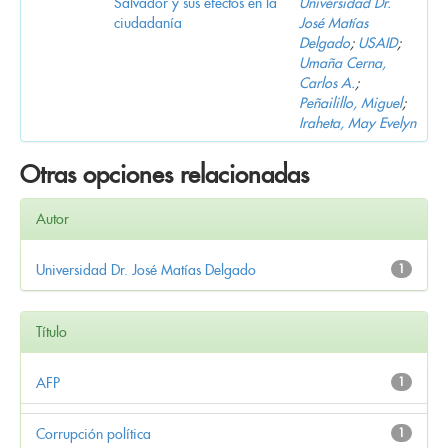
Salvador y sus efectos en la
Universidad Dr.
ciudadanía
José Matías
Delgado
;
USAID
;
Umaña Cerna,
Carlos A.
;
Peñailillo, Miguel
;
Iraheta, May Evelyn
Otras opciones relacionadas
Autor
Universidad Dr. José Matías Delgado
1
Título
AFP
1
Corrupción política
1