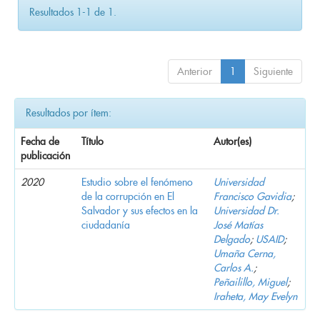
Resultados 1-1 de 1.
Anterior
1
Siguiente
Resultados por ítem:
Fecha de
Título
Autor(es)
publicación
2020
Estudio sobre el fenómeno
Universidad
de la corrupción en El
Francisco Gavidia
;
Salvador y sus efectos en la
Universidad Dr.
ciudadanía
José Matías
Delgado
;
USAID
;
Umaña Cerna,
Carlos A.
;
Peñailillo, Miguel
;
Iraheta, May Evelyn