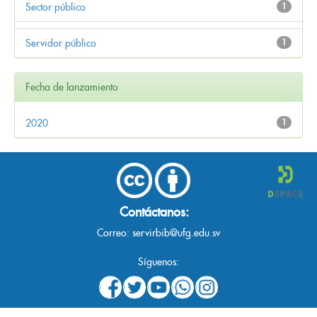
Sector público
1
Servidor público
1
Fecha de lanzamiento
2020
1
Contáctanos:
Correo:
servirbib@ufg.edu.sv
Síguenos: