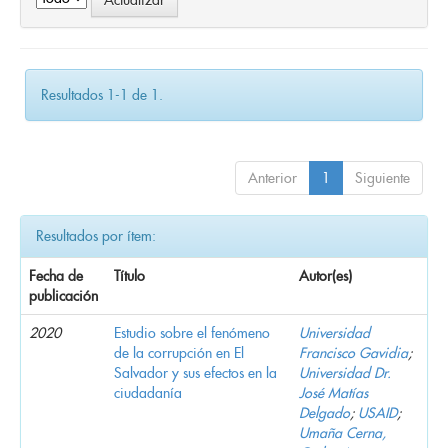
Resultados 1-1 de 1.
Anterior
1
Siguiente
Resultados por ítem:
Fecha de
Título
Autor(es)
publicación
2020
Estudio sobre el fenómeno
Universidad
de la corrupción en El
Francisco Gavidia
;
Salvador y sus efectos en la
Universidad Dr.
ciudadanía
José Matías
Delgado
;
USAID
;
Umaña Cerna,