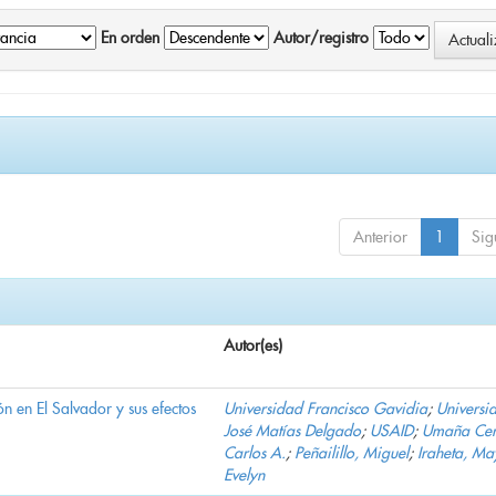
En orden
Autor/registro
Anterior
1
Sig
Autor(es)
n en El Salvador y sus efectos
Universidad Francisco Gavidia
;
Universi
José Matías Delgado
;
USAID
;
Umaña Cer
Carlos A.
;
Peñailillo, Miguel
;
Iraheta, Ma
Evelyn