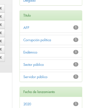
Delgado
Título
AFP
1
Corrupción política
1
Endémico
1
Sector público
1
Servidor público
1
Fecha de lanzamiento
2020
1