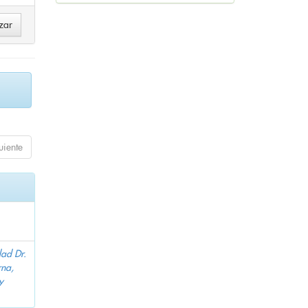
uiente
dad Dr.
na,
y