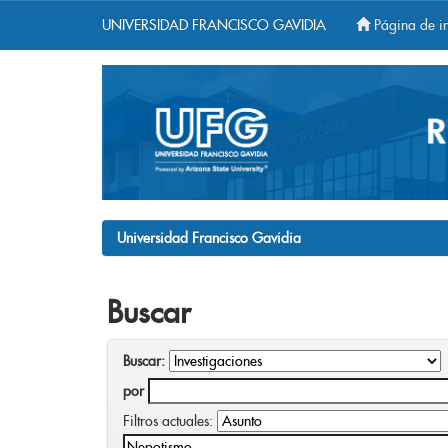
UNIVERSIDAD FRANCISCO GAVIDIA
Página de in
Skip
navigation
Universidad Francisco Gavidia
Buscar
Buscar:
por
Filtros actuales: