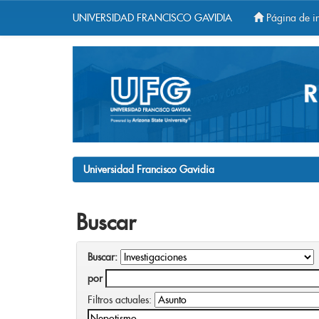
UNIVERSIDAD FRANCISCO GAVIDIA
Página de in
Skip
navigation
Universidad Francisco Gavidia
Buscar
Buscar:
por
Filtros actuales: