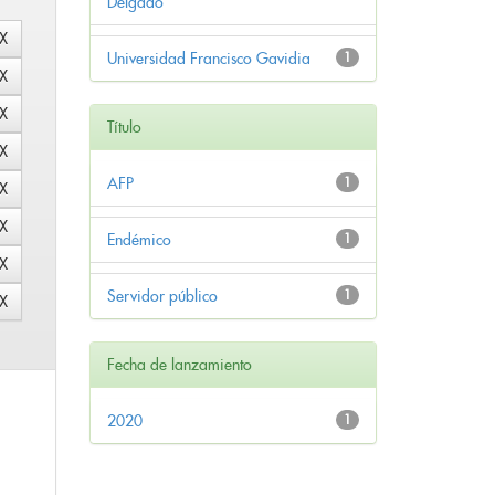
Delgado
Universidad Francisco Gavidia
1
Título
AFP
1
Endémico
1
Servidor público
1
Fecha de lanzamiento
2020
1