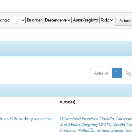
En orden
Autor/registro
Anterior
1
Sig
Autor(es)
n en El Salvador y sus efectos
Universidad Francisco Gavidia
;
Universi
José Matías Delgado
;
USAID
;
Umaña Cer
Carlos A.
;
Peñailillo, Miguel
;
Iraheta, Ma