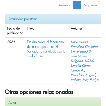
Anterior
1
Siguiente
Resultados por ítem:
Fecha de
Título
Autor(es)
publicación
2020
Estudio sobre el fenómeno
Universidad
de la corrupción en El
Francisco Gavidia
;
Salvador y sus efectos en la
Universidad Dr.
ciudadanía
José Matías
Delgado
;
USAID
;
Umaña Cerna,
Carlos A.
;
Peñailillo, Miguel
;
Iraheta, May Evelyn
Otras opciones relacionadas
Autor