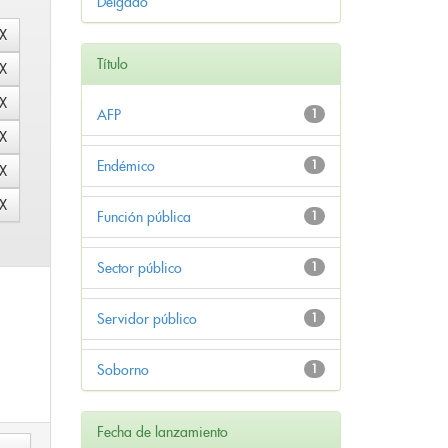
Delgado
Título
AFP
1
Endémico
1
Función pública
1
Sector público
1
Servidor público
1
Soborno
1
Fecha de lanzamiento